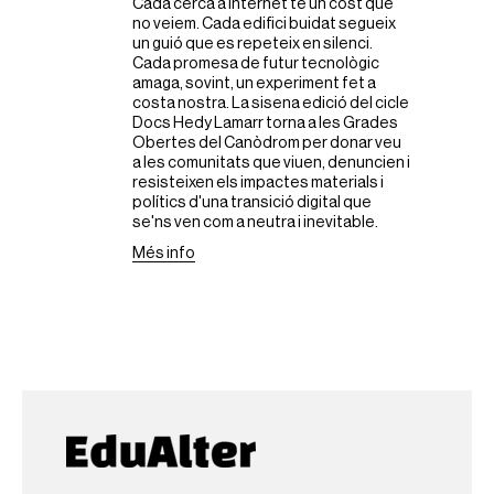
Cada cerca a Internet té un cost que
no veiem. Cada edifici buidat segueix
un guió que es repeteix en silenci.
Cada promesa de futur tecnològic
amaga, sovint, un experiment fet a
costa nostra. La sisena edició del cicle
Docs Hedy Lamarr torna a les Grades
Obertes del Canòdrom per donar veu
a les comunitats que viuen, denuncien i
resisteixen els impactes materials i
polítics d'una transició digital que
se'ns ven com a neutra i inevitable.
Més info