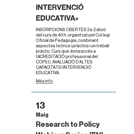
INTERVENCIÓ
EDUCATIVA»
INSCRIPCIONS OBERTES 2a. Edició
del curs de 40 h, organitzat pel Col·legi
Oficial de Pedagogia, combinant
aspectes teòrics i pràctics i un treball
pràctic. Curs que dona accés a
l’ACREDITACIÓ professional del
COPEC: AVALUACIÓ D’ALTES
CAPACITATS I INTERVENCIÓ
EDUCATIVA.
Més info
13
Maig
Research to Policy