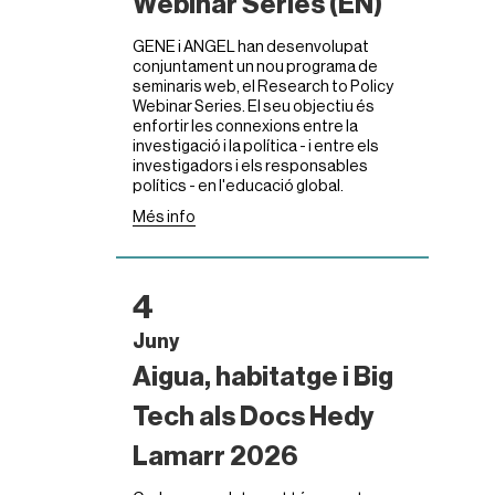
Webinar Series (EN)
GENE i ANGEL han desenvolupat
conjuntament un nou programa de
seminaris web, el Research to Policy
Webinar Series. El seu objectiu és
enfortir les connexions entre la
investigació i la política - i entre els
investigadors i els responsables
polítics - en l'educació global.
Més info
4
Juny
Aigua, habitatge i Big
Tech als Docs Hedy
Lamarr 2026