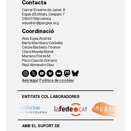
Contacta
Carrer Erasme de Janer, 8
Espai d'Entitats, Despatx 7
08001 Barcelona
edualter@pangea.org
Coordinació
Àlex Egea Andrés
Berta Maristany Corbella
Cécile Barbeito Thonon
Clara Massip Bonet
Mariano Flores M.
Paco Cascón Soriano
Raúl Almendro Díaz
Avís legal
Política de cookies
ENTITATS COL·LABORADORES
AMB EL SUPORT DE