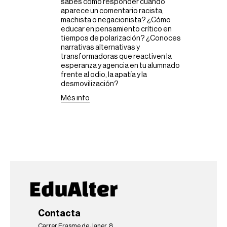
sabes cómo responder cuando
aparece un comentario racista,
machista o negacionista? ¿Cómo
educar en pensamiento crítico en
tiempos de polarización? ¿Conoces
narrativas alternativas y
transformadoras que reactiven la
esperanza y agencia en tu alumnado
frente al odio, la apatía y la
desmovilización?
Més info
Contacta
Carrer Erasme de Janer, 8