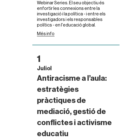
Webinar Series. El seu objectiu és
enfortir les connexions entre la
investigació i la política - i entre els
investigadors i els responsables
polítics - en l'educació global.
Més info
1
Juliol
Antiracisme a l’aula:
estratègies
pràctiques de
mediació, gestió de
conflictes i activisme
educatiu