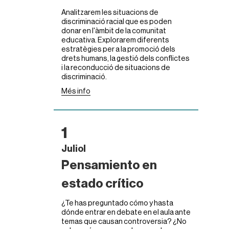
Analitzarem les situacions de
discriminació racial que es poden
donar en l'àmbit de la comunitat
educativa. Explorarem diferents
estratègies per a la promoció dels
drets humans, la gestió dels conflictes
i la reconducció de situacions de
discriminació.
Més info
1
Juliol
Pensamiento en
estado crítico
¿Te has preguntado cómo y hasta
dónde entrar en debate en el aula ante
temas que causan controversia? ¿No