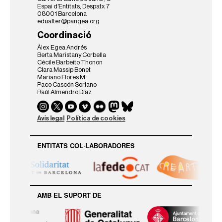
Espai d'Entitats, Despatx 7
08001 Barcelona
edualter@pangea.org
Coordinació
Àlex Egea Andrés
Berta Maristany Corbella
Cécile Barbeito Thonon
Clara Massip Bonet
Mariano Flores M.
Paco Cascón Soriano
Raúl Almendro Díaz
Avís legal
Política de cookies
ENTITATS COL·LABORADORES
AMB EL SUPORT DE