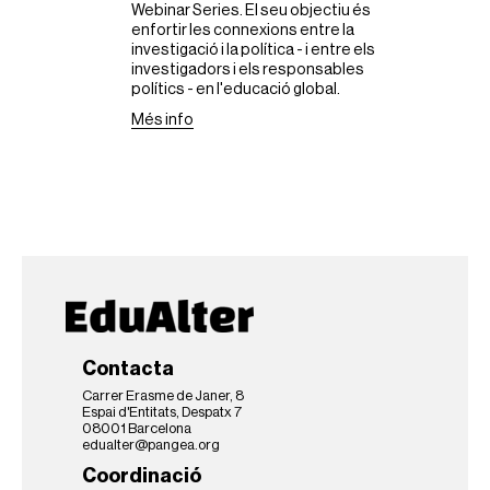
Webinar Series. El seu objectiu és
enfortir les connexions entre la
investigació i la política - i entre els
investigadors i els responsables
polítics - en l'educació global.
Més info
Contacta
Carrer Erasme de Janer, 8
Espai d'Entitats, Despatx 7
08001 Barcelona
edualter@pangea.org
Coordinació