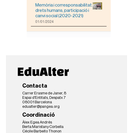
Memòria i corresponsabilitat:
drets humans, participació i
canvi social (2020-2021)
01/01/2024
Contacta
Carrer Erasme de Janer, 8
Espai d'Entitats, Despatx 7
08001 Barcelona
edualter@pangea.org
Coordinació
Àlex Egea Andrés
Berta Maristany Corbella
Cécile Barbeito Thonon