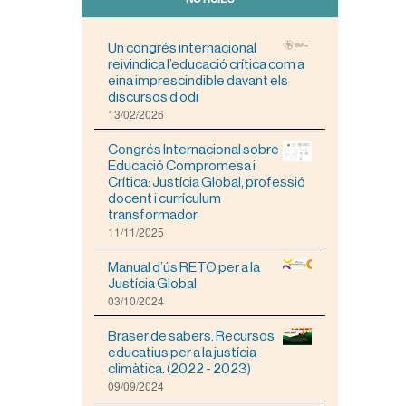
Un congrés internacional
reivindica l’educació crítica com a
eina imprescindible davant els
discursos d’odi
13/02/2026
Congrés Internacional sobre
Educació Compromesa i
Crítica: Justícia Global, professió
docent i currículum
transformador
11/11/2025
Manual d’ús RETO per a la
Justícia Global
03/10/2024
Braser de sabers. Recursos
educatius per a la justícia
climàtica. (2022 - 2023)
09/09/2024