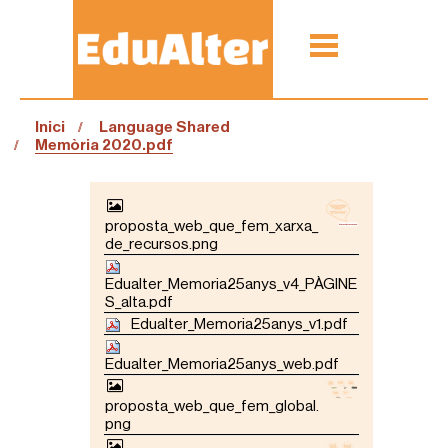
Inici
Language Shared
Memòria 2020.pdf
N
A
proposta_web_que_fem_xarxa_
V
de_recursos.png
E
G
Edualter_Memoria25anys_v4_PÀGINE
A
S_alta.pdf
C
Edualter_Memoria25anys_v1.pdf
I
Ó
Edualter_Memoria25anys_web.pdf
proposta_web_que_fem_global.
png