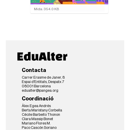
F
Mida: 354.0 KB
e
u
c
l
i
c
p
e
r
a
v
Contacta
i
s
Carrer Erasme de Janer, 8
u
Espai d'Entitats, Despatx 7
08001 Barcelona
a
edualter@pangea.org
l
i
Coordinació
t
Àlex Egea Andrés
z
Berta Maristany Corbella
a
Cécile Barbeito Thonon
r
Clara Massip Bonet
l
Mariano Flores M.
Paco Cascón Soriano
a