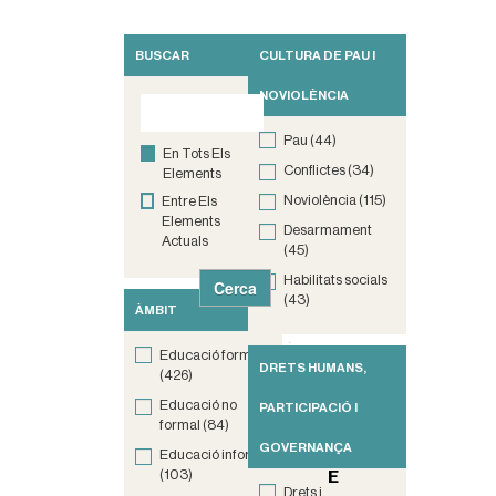
BUSCAR
CULTURA DE PAU I
[
10
1
elements
NOVIOLÈNCIA
]
següents
2
»
Pau
(44)
En Tots Els
3
Conflictes
(34)
Elements
4
Noviolència
(115)
Entre Els
Elements
5
Desarmament
Actuals
(45)
6
Habilitats socials
7
(43)
ÀMBIT
.
.
Educació formal
.
DRETS HUMANS,
(426)
50
Educació no
PARTICIPACIÓ I
formal
(84)
GOVERNANÇA
Educació informal
(103)
E
Drets i