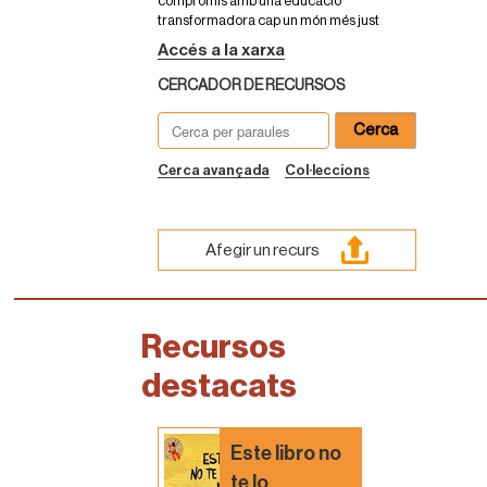
compromís amb una educació
transformadora cap un món més just
Accés a la xarxa
CERCADOR DE RECURSOS
Cerca avançada
Col·leccions
Afegir un recurs
Recursos
destacats
Este libro no
te lo