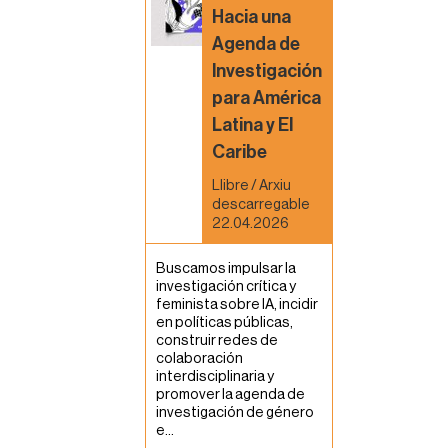
Hacia una
Agenda de
Investigación
para América
Latina y El
Caribe
Llibre / Arxiu
descarregable
22.04.2026
Buscamos impulsar la
investigación crítica y
feminista sobre IA, incidir
en políticas públicas,
construir redes de
colaboración
interdisciplinaria y
promover la agenda de
investigación de género
e...