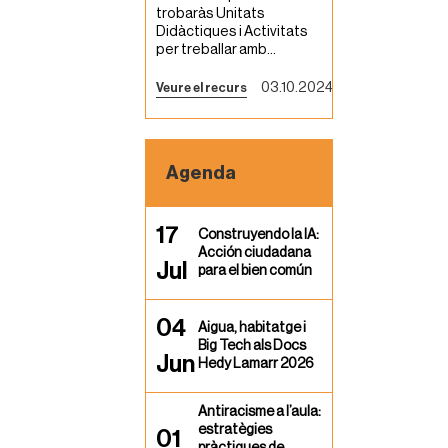
trobaràs Unitats
Didàctiques i Activitats
per treballar amb...
03.10.2024
Veure el recurs
Agenda
17
Construyendo la IA:
Acción ciudadana
Jul
para el bien común
04
Aigua, habitatge i
Big Tech als Docs
Jun
Hedy Lamarr 2026
Antiracisme a l’aula:
estratègies
01
pràctiques de