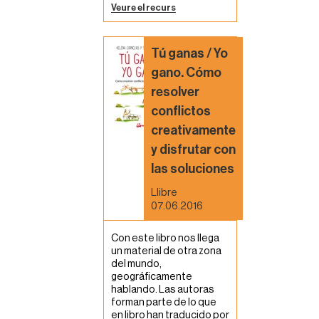
Veure el recurs
Tú ganas / Yo
gano. Cómo
resolver
conflictos
creativamente
y disfrutar con
las soluciones
Llibre
07.06.2016
Con este libro nos llega
un material de otra zona
del mundo,
geográficamente
hablando. Las autoras
forman parte de lo que
en libro han traducido por