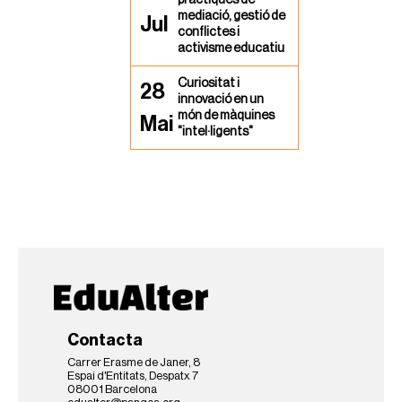
mediació, gestió de
Jul
conflictes i
activisme educatiu
Curiositat i
28
innovació en un
món de màquines
Mai
"intel·ligents"
Contacta
Carrer Erasme de Janer, 8
Espai d'Entitats, Despatx 7
08001 Barcelona