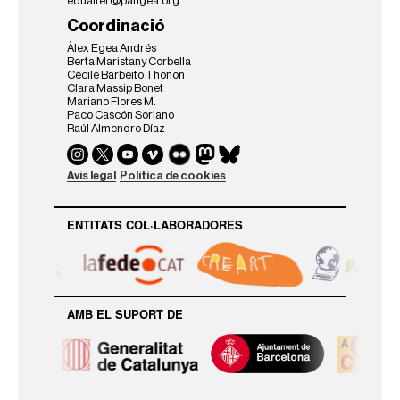
edualter@pangea.org
Coordinació
Àlex Egea Andrés
Berta Maristany Corbella
Cécile Barbeito Thonon
Clara Massip Bonet
Mariano Flores M.
Paco Cascón Soriano
Raúl Almendro Díaz
Avís legal
Política de cookies
ENTITATS COL·LABORADORES
AMB EL SUPORT DE