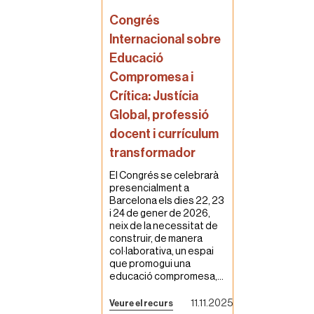
Congrés
Internacional sobre
Educació
Compromesa i
Crítica: Justícia
Global, professió
docent i currículum
transformador
El Congrés se celebrarà
presencialment a
Barcelona els dies 22, 23
i 24 de gener de 2026,
neix de la necessitat de
construir, de manera
col·laborativa, un espai
que promogui una
educació compromesa,...
11.11.2025
Veure el recurs