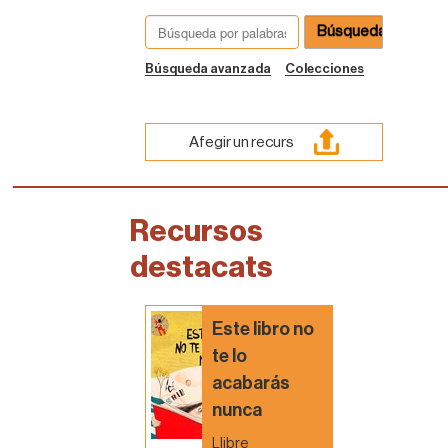
Búsqueda avanzada
Colecciones
Afegir un recurs
Recursos
destacats
Este libro no
te lo
acabarás
nunca
Llibre