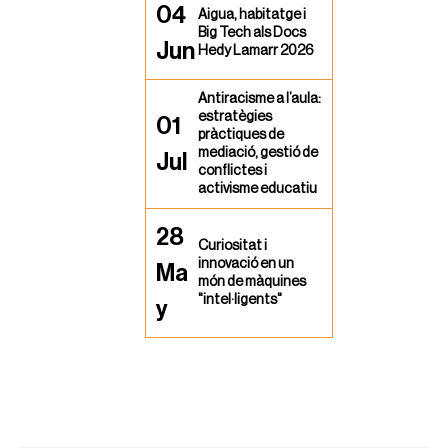
04
Aigua, habitatge i
Big Tech als Docs
Jun
Hedy Lamarr 2026
Antiracisme a l’aula:
estratègies
01
pràctiques de
mediació, gestió de
Jul
conflictes i
activisme educatiu
28
Curiositat i
innovació en un
Ma
món de màquines
"intel·ligents"
y