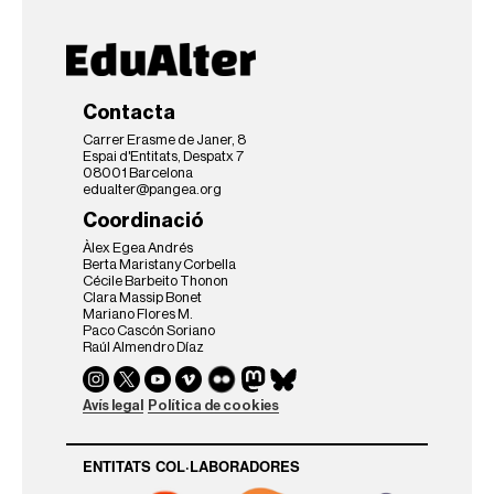
Contacta
Carrer Erasme de Janer, 8
Espai d'Entitats, Despatx 7
08001 Barcelona
edualter@pangea.org
Coordinació
Àlex Egea Andrés
Berta Maristany Corbella
Cécile Barbeito Thonon
Clara Massip Bonet
Mariano Flores M.
Paco Cascón Soriano
Raúl Almendro Díaz
Avís legal
Política de cookies
ENTITATS COL·LABORADORES