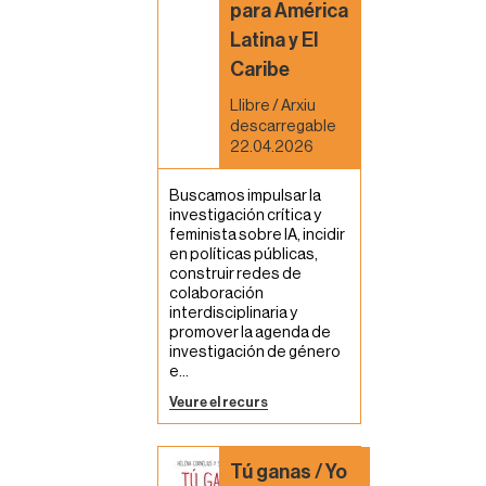
para América
Latina y El
Caribe
Llibre / Arxiu
descarregable
22.04.2026
Buscamos impulsar la
investigación crítica y
feminista sobre IA, incidir
en políticas públicas,
construir redes de
colaboración
interdisciplinaria y
promover la agenda de
investigación de género
e...
Veure el recurs
Tú ganas / Yo