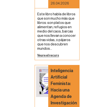
26.04.2026
Este libro habla de libros
que son mucho más que
libros: son platos que
alimentan, refugios en
medio del caos, barcas
que nos llevan a conocer
otras vidas, o pájaros
que nos descubren
mundos...
Veure el recurs
Inteligencia
Artificial
Feminista:
Hacia una
Agenda de
Investigación