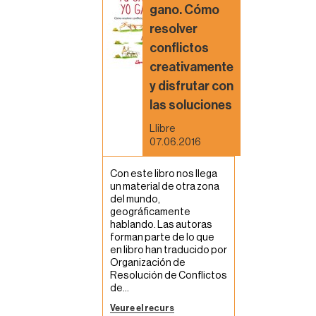
gano. Cómo
resolver
conflictos
creativamente
y disfrutar con
las soluciones
Llibre
07.06.2016
Con este libro nos llega
un material de otra zona
del mundo,
geográficamente
hablando. Las autoras
forman parte de lo que
en libro han traducido por
Organización de
Resolución de Conflictos
de...
Veure el recurs