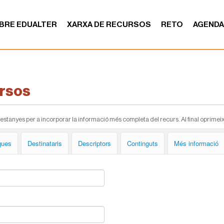
BRE EDUALTER
XARXA DE RECURSOS
RETO
AGEND
ursos
tanyes per a incorporar la informació més completa del recurs. Al final oprimeix el
ques
Destinataris
Descriptors
Continguts
Més informació