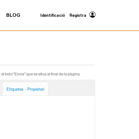
A
BLOG
Identificació
Registra
 botó "Envia" que se situa al final de la pàgina
Etiquetes - Propietari