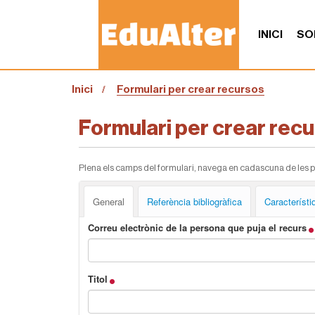
INICI
SO
S
Inici
Formulari per crear recursos
o
u
a
Formulari per crear rec
:
Plena els camps del formulari, navega en cadascuna de les pes
General
Referència bibliogràfica
Característi
Correu electrònic de la persona que puja el recurs
Titol