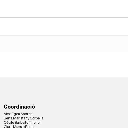
Coordinació
Àlex Egea Andrés
Berta Maristany Corbella
Cécile Barbeito Thonon
Clara Massip Bonet