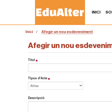
INICI
SO
S
Inici
Afegir un nou esdeveniment
o
u
a
Afegir un nou esdeveni
:
Títol
Tipus d'Acte
Descripció