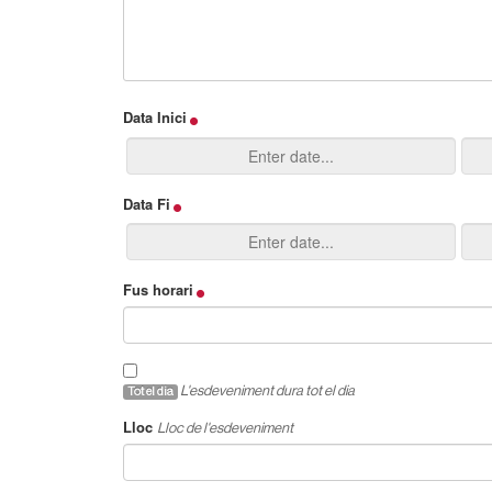
Data Inici
Data Fi
Fus horari
L'esdeveniment dura tot el dia
Tot el dia
Lloc
Lloc de l'esdeveniment