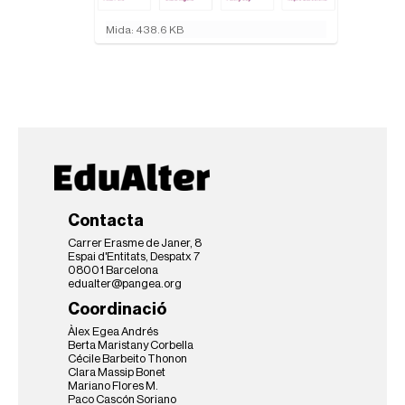
F
Mida: 438.6 KB
e
u
c
l
i
c
p
e
r
a
v
Contacta
i
s
Carrer Erasme de Janer, 8
u
Espai d'Entitats, Despatx 7
08001 Barcelona
a
edualter@pangea.org
l
i
Coordinació
t
Àlex Egea Andrés
z
Berta Maristany Corbella
a
Cécile Barbeito Thonon
r
Clara Massip Bonet
l
Mariano Flores M.
Paco Cascón Soriano
a