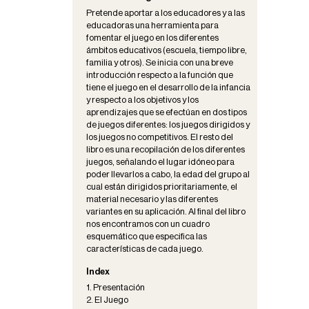
Pretende aportar a los educadores y a las
educadoras una herramienta para
fomentar el juego en los diferentes
ámbitos educativos (escuela, tiempo libre,
familia y otros). Se inicia con una breve
introducción respecto a la función que
tiene el juego en el desarrollo de la infancia
y respecto a los objetivos y los
aprendizajes que se efectúan en dos tipos
de juegos diferentes: los juegos dirigidos y
los juegos no competitivos. El resto del
libro es una recopilación de los diferentes
juegos, señalando el lugar idóneo para
poder llevarlos a cabo, la edad del grupo al
cual están dirigidos prioritariamente, el
material necesario y las diferentes
variantes en su aplicación. Al final del libro
nos encontramos con un cuadro
esquemático que especifica las
características de cada juego.
Index
1. Presentación
2. El Juego