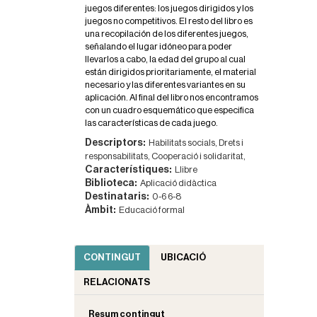
juegos diferentes: los juegos dirigidos y los
juegos no competitivos. El resto del libro es
una recopilación de los diferentes juegos,
señalando el lugar idóneo para poder
llevarlos a cabo, la edad del grupo al cual
están dirigidos prioritariamente, el material
necesario y las diferentes variantes en su
aplicación. Al final del libro nos encontramos
con un cuadro esquemático que especifica
las características de cada juego.
Descriptors:
Habilitats socials,
Drets i
responsabilitats,
Cooperació i solidaritat,
Característiques:
Llibre
Biblioteca:
Aplicació didàctica
Destinataris:
0-6
6-8
Àmbit:
Educació formal
CONTINGUT
UBICACIÓ
RELACIONATS
Resum contingut