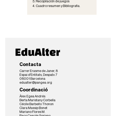
3. Recopilación de juegos
4. Cuadro resumen y Bibliografia.
Contacta
Carrer Erasme de Janer, 8
Espai d'Entitats, Despatx 7
08001 Barcelona
edualter@pangea.org
Coordinació
Àlex Egea Andrés
Berta Maristany Corbella
Cécile Barbeito Thonon
Clara Massip Bonet
Mariano Flores M.
Paco Cascón Soriano