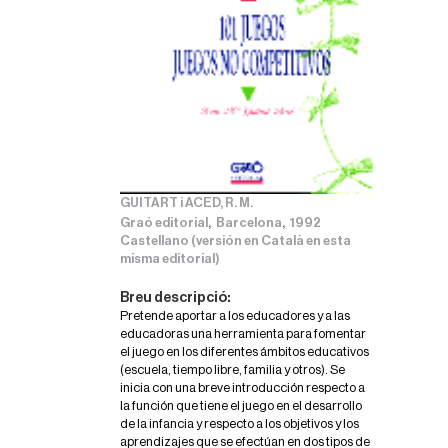
GUITART i ACED, R. M.
,
,
Graó editorial
Barcelona
1992
Castellano (versión en Català en esta
misma editorial)
Breu descripció:
Pretende aportar a los educadores y a las
educadoras una herramienta para fomentar
el juego en los diferentes ámbitos educativos
(escuela, tiempo libre, familia y otros). Se
inicia con una breve introducción respecto a
la función que tiene el juego en el desarrollo
de la infancia y respecto a los objetivos y los
aprendizajes que se efectúan en dos tipos de