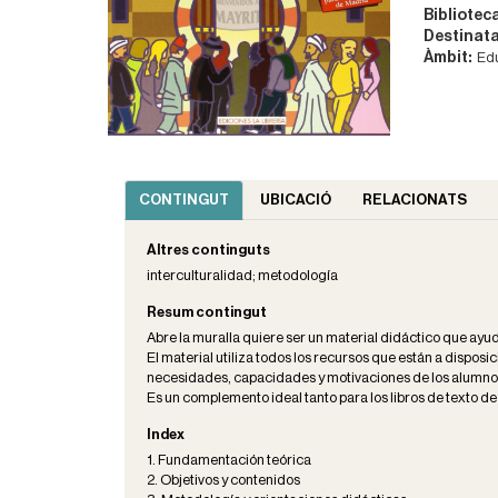
Bibliotec
Destinata
Àmbit:
Edu
CONTINGUT
UBICACIÓ
RELACIONATS
Altres continguts
interculturalidad; metodología
Resum contingut
Abre la muralla quiere ser un material didáctico que ayu
El material utiliza todos los recursos que están a disposic
necesidades, capacidades y motivaciones de los alumnos 
Es un complemento ideal tanto para los libros de texto d
Index
1. Fundamentación teórica
2. Objetivos y contenidos