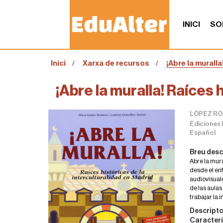
INICI
SO
S
Inici
Xarxa de recursos
¡Abre la muralla
o
u
a
¡Abre la muralla! Raíces 
:
LÓPEZ RO
Ediciones 
Español
Breu desc
Abre la mura
desde el enf
audiovisuale
de las aula
trabajar la i
Descripto
Caracterí