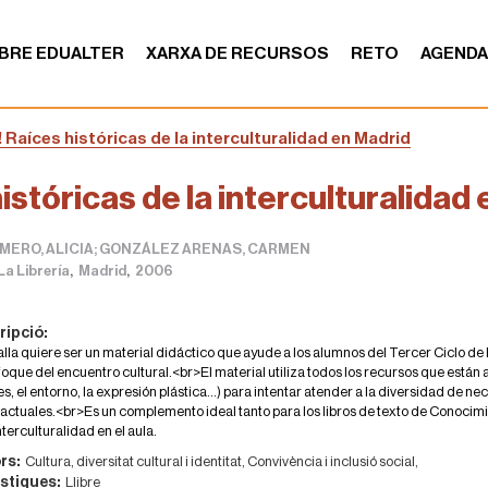
BRE EDUALTER
XARXA DE RECURSOS
RETO
AGEND
! Raíces históricas de la interculturalidad en Madrid
históricas de la interculturalidad
MERO, ALICIA; GONZÁLEZ ARENAS, CARMEN
,
,
La Librería
Madrid
2006
ripció:
lla quiere ser un material didáctico que ayude a los alumnos del Tercer Ciclo de
oque del encuentro cultural.<br>El material utiliza todos los recursos que están 
s, el entorno, la expresión plástica...) para intentar atender a la diversidad de
s actuales.<br>Es un complemento ideal tanto para los libros de texto de Conoc
nterculturalidad en el aula.
rs:
Cultura, diversitat cultural i identitat,
Convivència i inclusió social,
stiques:
Llibre