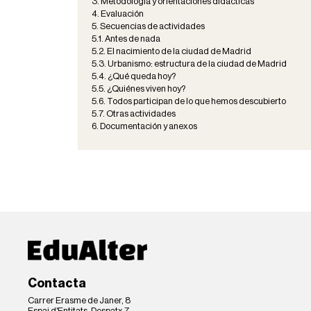
3. Metodología y orientaciones didácticas
4. Evaluación
5. Secuencias de actividades
5.1. Antes de nada
5.2. El nacimiento de la ciudad de Madrid
5.3. Urbanismo: estructura de la ciudad de Madrid
5.4. ¿Qué queda hoy?
5.5. ¿Quiénes viven hoy?
5.6. Todos participan de lo que hemos descubierto
5.7. Otras actividades
6. Documentación y anexos
Contacta
Carrer Erasme de Janer, 8
Espai d'Entitats, Despatx 7