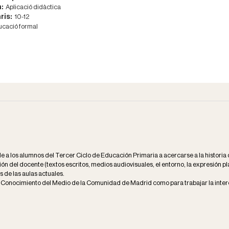
a:
Aplicació didàctica
ris:
10-12
cació formal
de a los alumnos del Tercer Ciclo de Educación Primaria a acercarse a la historia
ión del docente (textos escritos, medios audiovisuales, el entorno, la expresión plá
de las aulas actuales.
e Conocimiento del Medio de la Comunidad de Madrid como para trabajar la interc