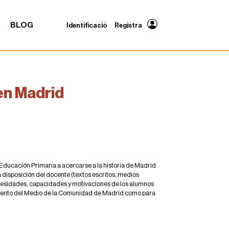
A
BLOG
Identificació
Registra
 en Madrid
 Educación Primaria a acercarse a la historia de Madrid
a disposición del docente (textos escritos, medios
 necesidades, capacidades y motivaciones de los alumnos
imiento del Medio de la Comunidad de Madrid como para