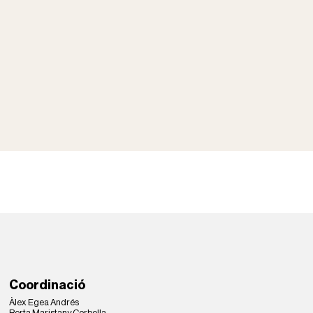
Coordinació
Àlex Egea Andrés
Berta Maristany Corbella