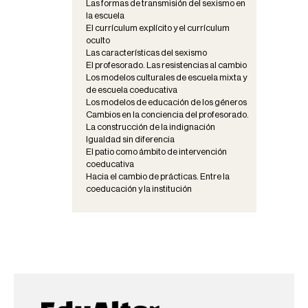
Las formas de transmisión del sexismo en
la escuela
El currículum explícito y el currículum
oculto
Las características del sexismo
El profesorado. Las resistencias al cambio
Los modelos culturales de escuela mixta y
de escuela coeducativa
Los modelos de educación de los géneros
Cambios en la conciencia del profesorado.
La construcción de la indignación
Igualdad sin diferencia
El patio como ámbito de intervención
coeducativa
Hacia el cambio de prácticas. Entre la
coeducación y la institución