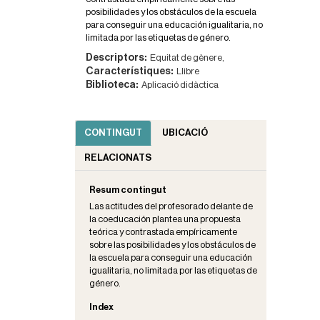
posibilidades y los obstáculos de la escuela
para conseguir una educación igualitaria, no
limitada por las etiquetas de género.
Descriptors:
Equitat de gènere,
Característiques:
Llibre
Biblioteca:
Aplicació didàctica
CONTINGUT
UBICACIÓ
RELACIONATS
Resum contingut
Las actitudes del profesorado delante de
la coeducación plantea una propuesta
teórica y contrastada empíricamente
sobre las posibilidades y los obstáculos de
la escuela para conseguir una educación
igualitaria, no limitada por las etiquetas de
género.
Index