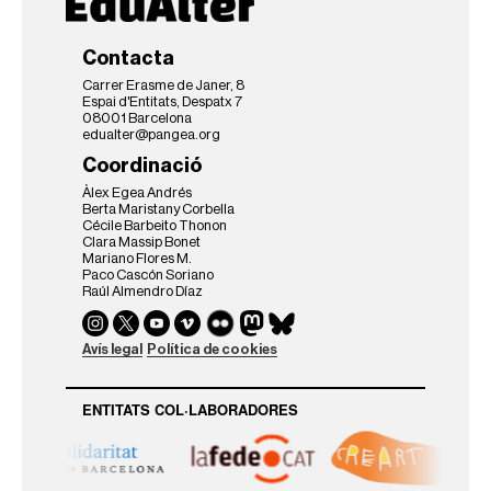
Contacta
Carrer Erasme de Janer, 8
Espai d'Entitats, Despatx 7
08001 Barcelona
edualter@pangea.org
Coordinació
Àlex Egea Andrés
Berta Maristany Corbella
Cécile Barbeito Thonon
Clara Massip Bonet
Mariano Flores M.
Paco Cascón Soriano
Raúl Almendro Díaz
Avís legal
Política de cookies
ENTITATS COL·LABORADORES