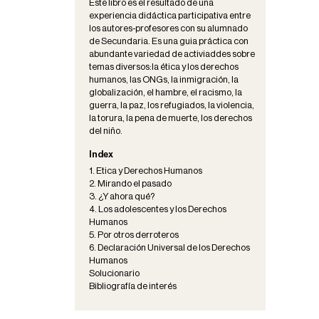
Este libro es el resultado de una
experiencia didáctica participativa entre
los autores-profesores con su alumnado
de Secundaria. Es una guia práctica con
abundante variedad de activiaddes sobre
temas diversos:la ética y los derechos
humanos, las ONGs, la inmigración, la
globalización, el hambre, el racismo, la
guerra, la paz, los refugiados, la violencia,
la torura, la pena de muerte, los derechos
del niño.
Index
1. Etica y Derechos Humanos
2. Mirando el pasado
3. ¿Y ahora qué?
4. Los adolescentes y los Derechos
Humanos
5. Por otros derroteros
6. Declaración Universal de los Derechos
Humanos
Solucionario
Bibliografía de interés