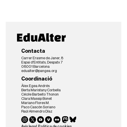
Contacta
Carrer Erasme de Janer, 8
Espai d'Entitats, Despatx 7
08001 Barcelona
edualter@pangea.org
Coordinació
Àlex Egea Andrés
Berta Maristany Corbella
Cécile Barbeito Thonon
Clara Massip Bonet
Mariano Flores M.
Paco Cascón Soriano
Raúl Almendro Díaz
Avís legal
Política de cookies