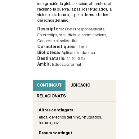
inmigración, la globalización, el hambre, el
racismo, la guerra, la paz, los refugiados, la
violencia, la torura, la pena de muerte, los
derechos del niño.
Descriptors:
Drets i responsabilitats,
Estereotips, prejudicis i discriminacions,
Cooperació i solidaritat,
Característiques:
Llibre
Biblioteca:
Aplicació didàctica
Destinataris:
14-16
16-18
Àmbit:
Educació formal
CONTINGUT
UBICACIÓ
RELACIONATS
Altres continguts
ética, derechos del niño, refugiados,
tortura, paz
Resum contingut