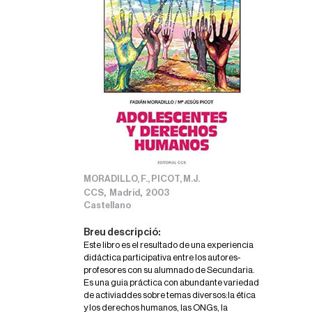
MORADILLO, F., PICOT, M.J.
,
,
CCS
Madrid
2003
Castellano
Breu descripció:
Este libro es el resultado de una experiencia
didáctica participativa entre los autores-
profesores con su alumnado de Secundaria.
Es una guia práctica con abundante variedad
de activiaddes sobre temas diversos:la ética
y los derechos humanos, las ONGs, la