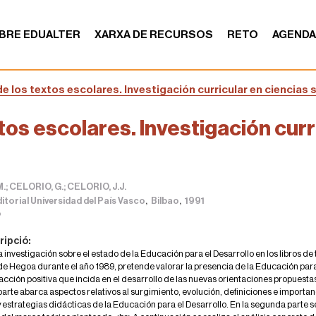
BRE EDUALTER
XARXA DE RECURSOS
RETO
AGEND
de los textos escolares. Investigación curricular en ciencias 
tos escolares. Investigación curr
.; CELORIO, G.; CELORIO, J.J.
,
,
itorial Universidad del País Vasco
Bilbao
1991
o
ripció:
 investigación sobre el estado de la Educación para el Desarrollo en los libros de
 Hegoa durante el año 1989, pretende valorar la presencia de la Educación para e
cción positiva que incida en el desarrollo de las nuevas orientaciones propuesta
arte abarca aspectos relativos al surgimiento, evolución, definiciones e importa
 estrategias didácticas de la Educación para el Desarrollo. En la segunda parte 