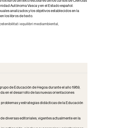
 los libros de texto escolares de los cursos de Ciencias
munidad Autónoma Vasca y en el Estado español.
uales analizados y los objetivos establecidos en la
n los libros de texto.
ostenibilitat i equilibri mediambiental,
el grupo de Educación de Hegoa durante el año 1989,
ida en el desarrollo de las nuevas orientaciones
a, problemas y estrategias didácticas de la Educación
, de diversas editoriales, vigentes actualmente en la