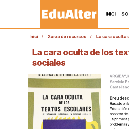
INICI
SO
S
Inici
Xarxa de recursos
La cara oculta 
o
u
a
La cara oculta de los tex
:
sociales
ARGIBAY, M
Servicio Ed
Castellan
Breu desc
Basado en la
Educación de
proceso de a
La primera p
problemas y