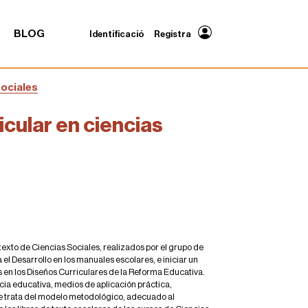
A
BLOG
Identificació
Registra
sociales
icular en ciencias
 texto de Ciencias Sociales, realizados por el grupo de
l Desarrollo en los manuales escolares, e iniciar un
s en los Diseños Curriculares de la Reforma Educativa.
ncia educativa, medios de aplicación práctica,
se trata del modelo metodológico, adecuado al