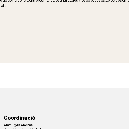
do de coincidencia entre los manuales analizados y los objetivos establecidos en l
exto.
Coordinació
Àlex Egea Andrés