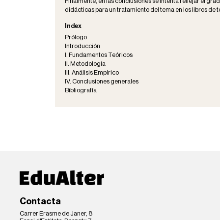
Finalmente, en las conclusiones se intenta reflejar el gra
didácticas para un tratamiento del tema en los libros de t
Index
Prólogo
Introducción
I. Fundamentos Teóricos
II. Metodología
III. Análisis Empírico
IV. Conclusiones generales
Bibliografía
Contacta
Carrer Erasme de Janer, 8