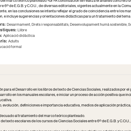
del marco teórico planteado.<br>A continuación se realiza el análisis concreto de
re 6º de E.G.B. y C.O.U., de diversas editoriales, vigentes actualmente en la Co
te, en las conclusiones se intenta reflejar el grado de coincidencia entre los man
n, e incluye sugerencias y orientaciones didácticas para un tratamiento del tema e
rs:
Desarmament,
Drets i responsabilitats,
Desenvolupament humà sostenible,
S
stiques:
Llibre
a:
Aplicació didàctica
ris:
Adults
cació formal
n para el Desarrollo en los libros de texto de Ciencias Sociales, realizados por 
arrollo en los manuales escolares, e iniciar un proceso de acción positiva que inc
ucativa.
o, evolución, definiciones e importancia educativa, medios de aplicación práctic
decuado al tratamiento del marco teórico planteado.
os de texto escolares de los cursos de Ciencias Sociales entre 6º de E.G.B. y C.O.U.