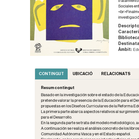
tratamiento 
Sociales ent
<br>Finalmen
investigació
Descripto
Caracterí
Bibliotec
Destinata
Àmbit:
Edu
CONTINGUT
UBICACIÓ
RELACIONATS
Resum contingut
Basado en la investigación sobre el estado de la Educació
pretende valorar la presencia de la Educación para el Des
propuestas en los Diseños Curriculares de la Reforma Ed
La primera parte abarca aspectos relativos al surgimient
para el Desarrollo.
En la segunda parte se trata del modelo metodológico, a
A continuación se realiza el análisis concreto de los libr
Comunidad Autónoma Vasca y en el Estado español.