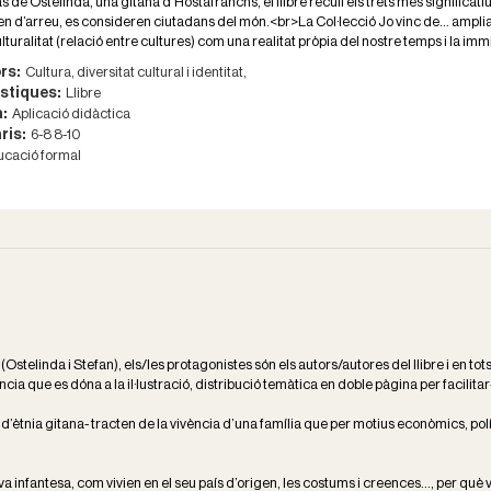
s de Ostelinda, una gitana d’Hostafranchs, el llibre recull els trets més significati
n d’arreu, es consideren ciutadans del món.<br>La Col·lecció Jo vinc de... amplia la
ulturalitat (relació entre cultures) com una realitat pròpia del nostre temps i la 
rs:
Cultura, diversitat cultural i identitat,
stiques:
Llibre
a:
Aplicació didàctica
ris:
6-8
8-10
cació formal
Ostelinda i Stefan), els/les protagonistes són els autors/autores del llibre i en tot
ia que es dóna a la il·lustració, distribució temàtica en doble pàgina per facilit
, d’ètnia gitana- tracten de la vivència d’una família que per motius econòmics, polí
 infantesa, com vivien en el seu país d’origen, les costums i creences..., per què van