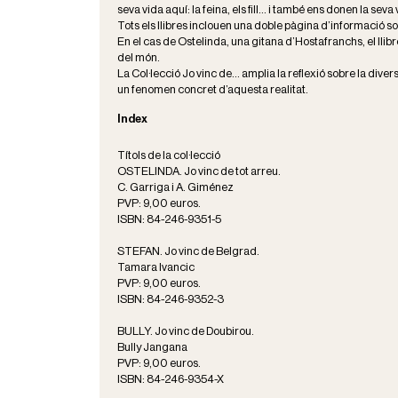
seva vida aquí: la feina, els fill... i també ens donen la sev
Tots els llibres inclouen una doble pàgina d’informació so
En el cas de Ostelinda, una gitana d’Hostafranchs, el llibr
del món.
La Col·lecció Jo vinc de... amplia la reflexió sobre la dive
un fenomen concret d’aquesta realitat.
Index
Títols de la col·lecció
OSTELINDA. Jo vinc de tot arreu.
C. Garriga i A. Giménez
PVP: 9,00 euros.
ISBN: 84-246-9351-5
STEFAN. Jo vinc de Belgrad.
Tamara Ivancic
PVP: 9,00 euros.
ISBN: 84-246-9352-3
BULLY. Jo vinc de Doubirou.
Bully Jangana
PVP: 9,00 euros.
ISBN: 84-246-9354-X