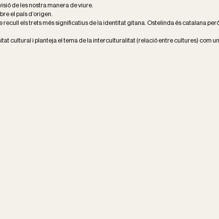
a visió de les nostra manera de viure.
bre el país d’origen.
e recull els trets més significatius de la identitat gitana. Ostelinda és catalana p
rsitat cultural i planteja el tema de la interculturalitat (relació entre cultures) com