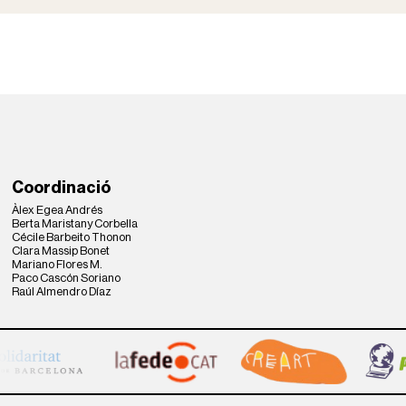
Coordinació
Àlex Egea Andrés
Berta Maristany Corbella
Cécile Barbeito Thonon
Clara Massip Bonet
Mariano Flores M.
Paco Cascón Soriano
Raúl Almendro Díaz