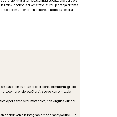
us de la identitat gitana. Ostelinda és catalana però els
 reflexió sobre la diversitat cultural i planteja el tema
immigració com un fenomen concret d’aquesta realitat.
s els casos els que han proporcionat el material gràfic.
ar-ne la comprensió, etcètera), segueixen el mateix
tics o per altres circumstàncies, han vingut a viure al
 decidir venir, la integració més o menys difícil..., la