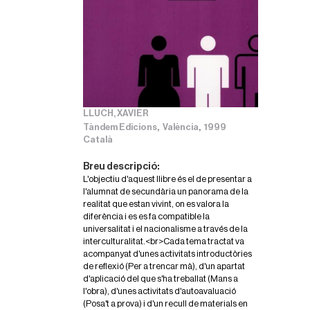
LLUCH, XAVIER
,
,
Tàndem Edicions
València
1999
Català
Breu descripció:
L'objectiu d'aquest llibre és el de presentar a
l'alumnat de secundària un panorama de la
realitat que estan vivint, on es valora la
diferència i es es fa compatible la
universalitat i el nacionalisme a través de la
interculturalitat.<br>Cada tema tractat va
acompanyat d'unes activitats introductòries
de reflexió (Per a trencar mà), d'un apartat
d'aplicació del que s'ha treballat (Mans a
l'obra), d'unes activitats d'autoavaluació
(Posa't a prova) i d'un recull de materials en