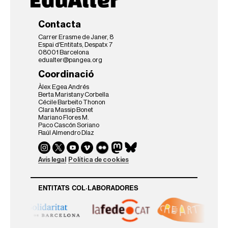
Contacta
Carrer Erasme de Janer, 8
Espai d'Entitats, Despatx 7
08001 Barcelona
edualter@pangea.org
Coordinació
Àlex Egea Andrés
Berta Maristany Corbella
Cécile Barbeito Thonon
Clara Massip Bonet
Mariano Flores M.
Paco Cascón Soriano
Raúl Almendro Díaz
Avís legal
Política de cookies
ENTITATS COL·LABORADORES