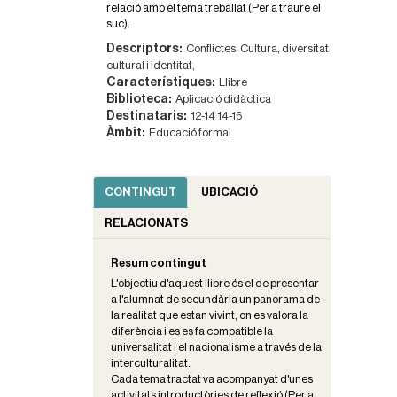
relació amb el tema treballat (Per a traure el
suc).
Descriptors:
Conflictes,
Cultura, diversitat
cultural i identitat,
Característiques:
Llibre
Biblioteca:
Aplicació didàctica
Destinataris:
12-14
14-16
Àmbit:
Educació formal
CONTINGUT
UBICACIÓ
RELACIONATS
Resum contingut
L'objectiu d'aquest llibre és el de presentar
a l'alumnat de secundària un panorama de
la realitat que estan vivint, on es valora la
diferència i es es fa compatible la
universalitat i el nacionalisme a través de la
interculturalitat.
Cada tema tractat va acompanyat d'unes
activitats introductòries de reflexió (Per a