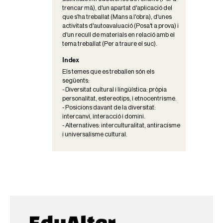
trencar mà), d'un apartat d'aplicació del
que s'ha treballat (Mans a l'obra), d'unes
activitats d'autoavaluació (Posa't a prova) i
d'un recull de materials en relació amb el
tema treballat (Per a traure el suc).
Index
Els temes que es treballen són els
següents:
- Diversitat cultural i lingüística: pròpia
personalitat, estereotips, i etnocentrisme.
- Posicions davant de la diversitat:
intercanvi, interacció i domini.
- Alternatives: interculturalitat, antiracisme
i universalisme cultural.