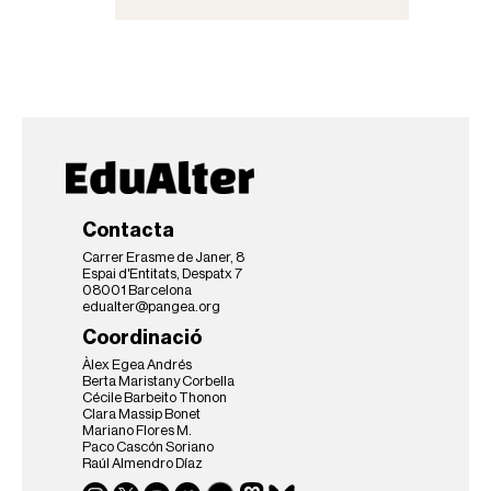
Contacta
Carrer Erasme de Janer, 8
Espai d'Entitats, Despatx 7
08001 Barcelona
edualter@pangea.org
Coordinació
Àlex Egea Andrés
Berta Maristany Corbella
Cécile Barbeito Thonon
Clara Massip Bonet
Mariano Flores M.
Paco Cascón Soriano
Raúl Almendro Díaz