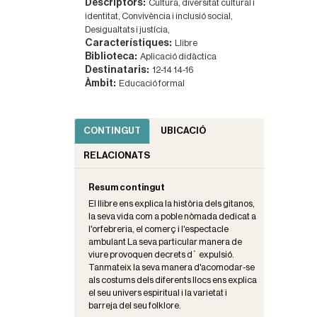
Descriptors:
Cultura, diversitat cultural i
identitat,
Convivència i inclusió social,
Desigualtats i justícia,
Característiques:
Llibre
Biblioteca:
Aplicació didàctica
Destinataris:
12-14
14-16
Àmbit:
Educació formal
CONTINGUT
UBICACIÓ
RELACIONATS
Resum contingut
El llibre ens explica la història dels gitanos,
la seva vida com a poble nòmada dedicat a
l'orfebreria, el comerç i l'espectacle
ambulant La seva particular manera de
viure provoquen decrets d` expulsió.
Tanmateix la seva manera d'acomodar-se
als costums dels diferents llocs ens explica
el seu univers espiritual i la varietat i
barreja del seu folklore.