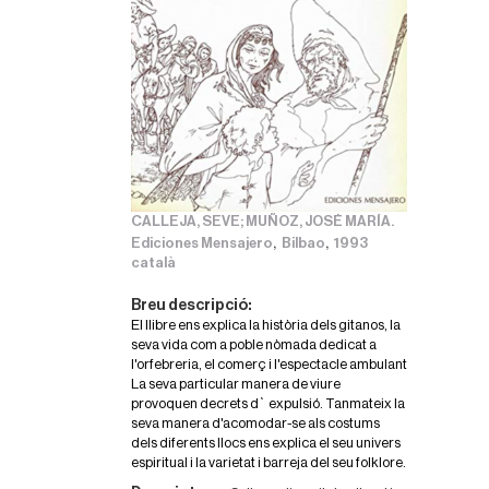
CALLEJA, SEVE; MUÑOZ, JOSÉ MARÍA.
,
,
Ediciones Mensajero
Bilbao
1993
català
Breu descripció:
El llibre ens explica la història dels gitanos, la
seva vida com a poble nòmada dedicat a
l'orfebreria, el comerç i l'espectacle ambulant
La seva particular manera de viure
provoquen decrets d` expulsió. Tanmateix la
seva manera d'acomodar-se als costums
dels diferents llocs ens explica el seu univers
espiritual i la varietat i barreja del seu folklore.