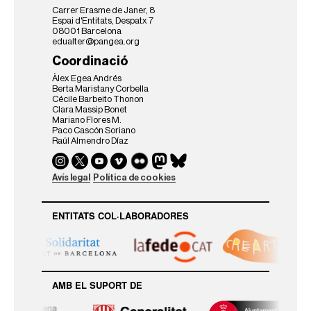
Carrer Erasme de Janer, 8
Espai d'Entitats, Despatx 7
08001 Barcelona
edualter@pangea.org
Coordinació
Àlex Egea Andrés
Berta Maristany Corbella
Cécile Barbeito Thonon
Clara Massip Bonet
Mariano Flores M.
Paco Cascón Soriano
Raúl Almendro Díaz
Avís legal
Política de cookies
ENTITATS COL·LABORADORES
AMB EL SUPORT DE