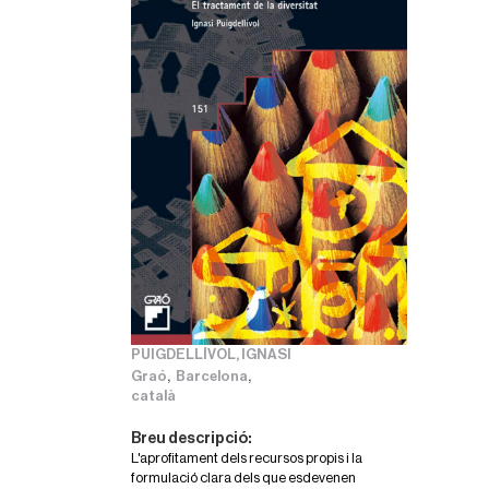
PUIGDELLÍVOL, IGNASI
,
,
Graó
Barcelona
català
Breu descripció:
L'aprofitament dels recursos propis i la
formulació clara dels que esdevenen