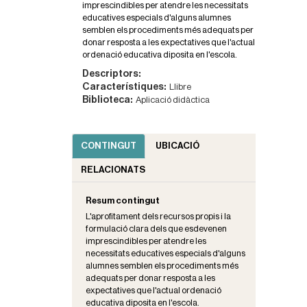
imprescindibles per atendre les necessitats
educatives especials d'alguns alumnes
semblen els procediments més adequats per
donar resposta a les expectatives que l'actual
ordenació educativa diposita en l'escola.
Descriptors:
Característiques:
Llibre
Biblioteca:
Aplicació didàctica
CONTINGUT
UBICACIÓ
RELACIONATS
Resum contingut
L'aprofitament dels recursos propis i la
formulació clara dels que esdevenen
imprescindibles per atendre les
necessitats educatives especials d'alguns
alumnes semblen els procediments més
adequats per donar resposta a les
expectatives que l'actual ordenació
educativa diposita en l'escola.