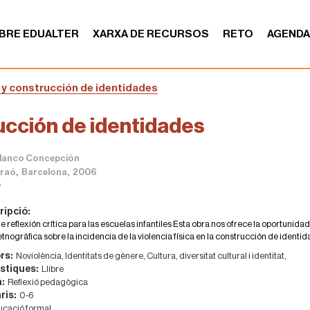
BRE EDUALTER
XARXA DE RECURSOS
RETO
AGEND
a y construcción de identidades
rucción de identidades
lanco Concepción
,
,
Graó
Barcelona
2006
o
ripció:
 reflexión crítica para las escuelas infantiles Esta obra nos ofrece la oportunida
 etnográfica sobre la incidencia de la violencia física en la construcción de identi
rs:
Noviolència,
Identitats de gènere,
Cultura, diversitat cultural i identitat,
stiques:
Llibre
a:
Reflexió pedagògica
ris:
0-6
cació formal