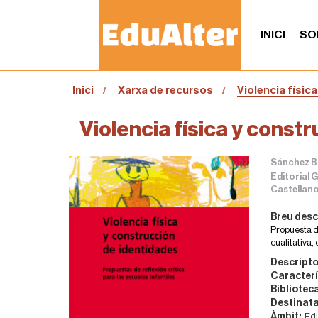
INICI
SO
S
Inici
Xarxa de recursos
Violencia físic
o
u
a
Violencia física y const
:
Sánchez B
Editorial 
Castellan
Breu desc
Propuesta de
cualitativa,
Descripto
Caracterí
Bibliotec
Destinata
Àmbit:
Edu