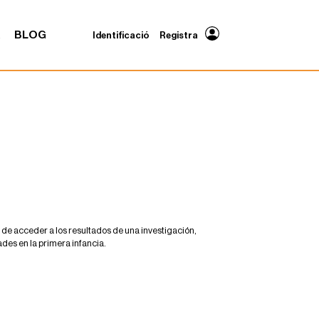
A
BLOG
Identificació
Registra
d de acceder a los resultados de una investigación,
dades en la primera infancia.