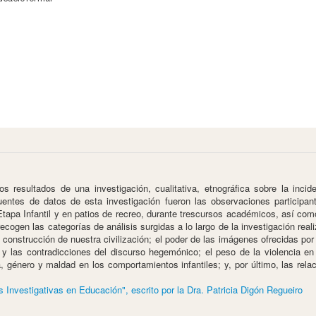
 resultados de una investigación, cualitativa, etnográfica sobre la incide
 fuentes de datos de esta investigación fueron las observaciones participa
Etapa Infantil y en patios de recreo, durante trescursos académicos, así co
 recogen las categorías de análisis surgidas a lo largo de la investigación r
la construcción de nuestra civilización; el poder de las imágenes ofrecidas p
ia y las contradicciones del discurso hegemónico; el peso de la violencia en
za, género y maldad en los comportamientos infantiles; y, por último, las rel
 Investigativas en Educación", escrito por la Dra. Patricia Digón Regueiro