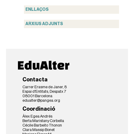
ENLLAÇOS
ARXIUS ADJUNTS
Contacta
Carrer Erasme de Janer, 8
Espai d'Entitats, Despatx 7
08001 Barcelona
edualter@pangea.org
Coordinació
Àlex Egea Andrés
Berta Maristany Corbella
Cécile Barbeito Thonon
Clara Massip Bonet