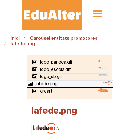
Inici
Carousel entitats promotores
lafede.png
N
logo_pangea.gif
A
logo_escola.gif
V
logo_ub.gif
E
G
lafede.png
A
creart
C
I
Ó
lafede.png