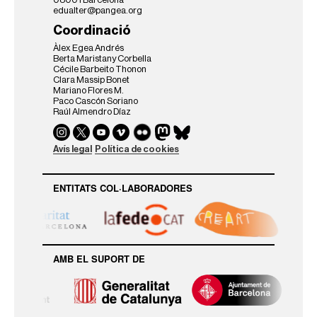
edualter@pangea.org
Coordinació
Àlex Egea Andrés
Berta Maristany Corbella
Cécile Barbeito Thonon
Clara Massip Bonet
Mariano Flores M.
Paco Cascón Soriano
Raúl Almendro Díaz
Avís legal
Política de cookies
ENTITATS COL·LABORADORES
AMB EL SUPORT DE