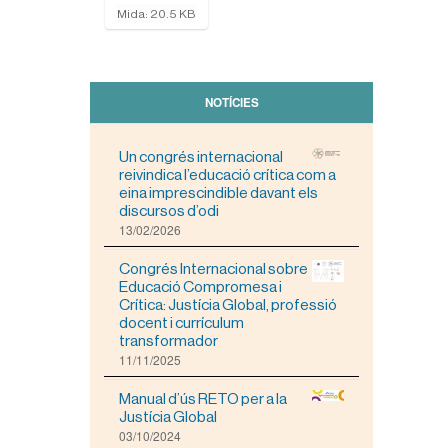
F
Mida: 20.5 KB
e
u
c
l
i
NOTÍCIES
c
p
e
Un congrés internacional
r
reivindica l’educació crítica com a
a
eina imprescindible davant els
v
discursos d’odi
i
13/02/2026
s
u
Congrés Internacional sobre
a
Educació Compromesa i
l
Crítica: Justícia Global, professió
i
docent i currículum
t
transformador
z
11/11/2025
a
r
Manual d’ús RETO per a la
l
Justícia Global
a
03/10/2024
i