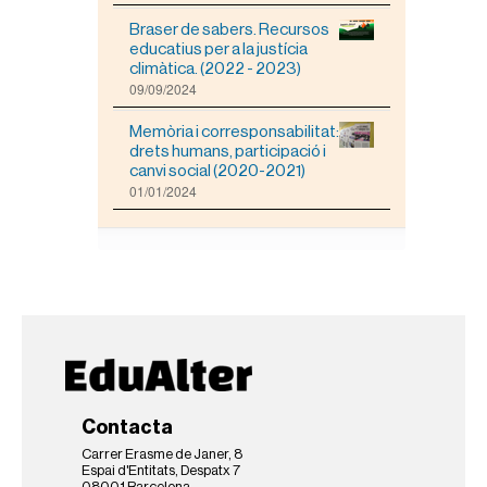
m
Braser de sabers. Recursos
a
educatius per a la justícia
t
climàtica. (2022 - 2023)
g
09/09/2024
e
a
m
Memòria i corresponsabilitat:
i
drets humans, participació i
d
canvi social (2020-2021)
a
01/01/2024
c
o
m
p
l
e
t
a
…
Contacta
Carrer Erasme de Janer, 8
Espai d'Entitats, Despatx 7
08001 Barcelona