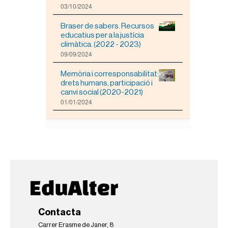
a
03/10/2024
i
m
Braser de sabers. Recursos
a
educatius per a la justícia
t
climàtica. (2022 - 2023)
g
09/09/2024
e
a
m
Memòria i corresponsabilitat:
i
drets humans, participació i
d
canvi social (2020-2021)
a
01/01/2024
c
o
m
p
l
e
t
a
…
Contacta
Carrer Erasme de Janer, 8