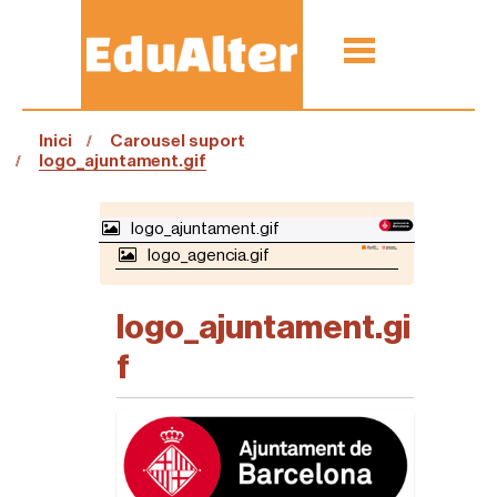
Inici
Carousel suport
logo_ajuntament.gif
N
logo_ajuntament.gif
A
logo_agencia.gif
V
E
G
logo_ajuntament.gi
A
C
f
I
Ó