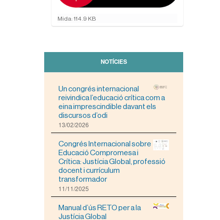
F
Mida: 114.9 KB
e
u
c
l
i
NOTÍCIES
c
p
e
Un congrés internacional
r
reivindica l’educació crítica com a
a
eina imprescindible davant els
v
discursos d’odi
i
13/02/2026
s
u
Congrés Internacional sobre
a
Educació Compromesa i
l
Crítica: Justícia Global, professió
i
docent i currículum
t
transformador
z
11/11/2025
a
r
Manual d’ús RETO per a la
l
Justícia Global