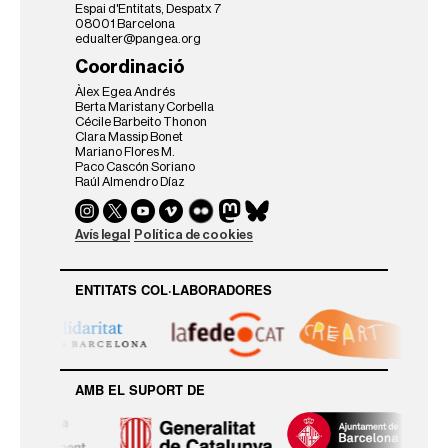
Espai d'Entitats, Despatx 7
08001 Barcelona
edualter@pangea.org
Coordinació
Àlex Egea Andrés
Berta Maristany Corbella
Cécile Barbeito Thonon
Clara Massip Bonet
Mariano Flores M.
Paco Cascón Soriano
Raúl Almendro Díaz
Avís legal
Política de cookies
ENTITATS COL·LABORADORES
AMB EL SUPORT DE