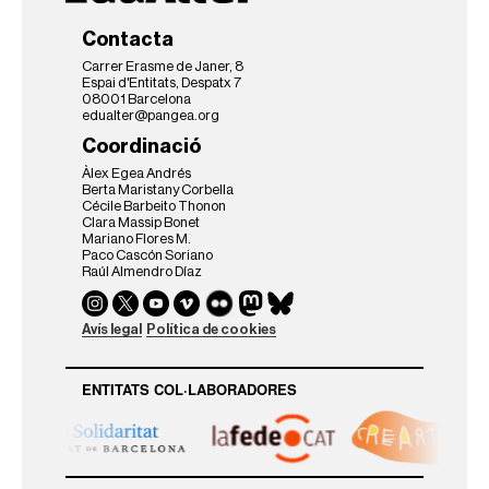
Contacta
Carrer Erasme de Janer, 8
Espai d'Entitats, Despatx 7
08001 Barcelona
edualter@pangea.org
Coordinació
Àlex Egea Andrés
Berta Maristany Corbella
Cécile Barbeito Thonon
Clara Massip Bonet
Mariano Flores M.
Paco Cascón Soriano
Raúl Almendro Díaz
Avís legal
Política de cookies
ENTITATS COL·LABORADORES