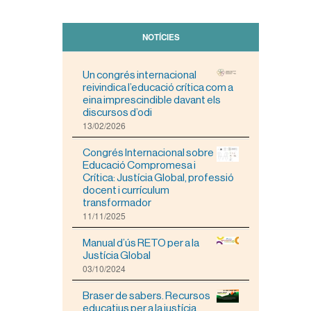
NOTÍCIES
Un congrés internacional
reivindica l’educació crítica com a
eina imprescindible davant els
discursos d’odi
13/02/2026
Congrés Internacional sobre
Educació Compromesa i
Crítica: Justícia Global, professió
docent i currículum
transformador
11/11/2025
Manual d’ús RETO per a la
Justícia Global
03/10/2024
Braser de sabers. Recursos
educatius per a la justícia