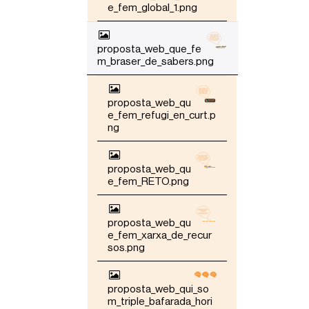
i
e_fem_global_1.png
c
p
e
proposta_web_que_fe
r
m_braser_de_sabers.png
a
v
i
s
proposta_web_qu
u
e_fem_refugi_en_curt.p
a
ng
l
i
t
proposta_web_qu
z
e_fem_RETO.png
a
r
l
proposta_web_qu
a
e_fem_xarxa_de_recur
i
sos.png
m
a
t
g
proposta_web_qui_so
e
m_triple_bafarada_hori