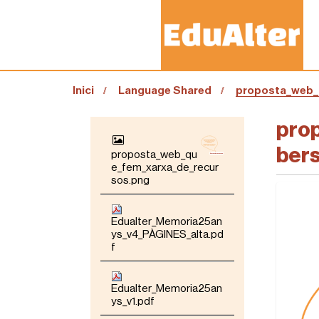
S
Inici
Language Shared
proposta_web_
o
u
a
pro
N
:
A
ber
proposta_web_qu
V
e_fem_xarxa_de_recur
E
sos.png
G
A
C
I
Edualter_Memoria25an
Ó
ys_v4_PÀGINES_alta.pd
f
Edualter_Memoria25an
ys_v1.pdf