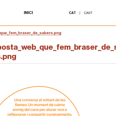
INICI
CAT
|
CAST
que_fem_braser_de_sabers.png
posta_web_que_fem_braser_de_
s.png