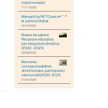
transformador
11/11/2025
Manual d’ús RETO per a
la Justícia Global
03/10/2024
Braser de sabers.
Recursos educatius
per a la justícia climàtica.
(2022 - 2023)
09/09/2024
Memòria i
corresponsabilitat:
drets humans, participació i
canvi social (2020-2021)
01/01/2024