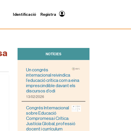
Identificació
Registra
sa
NOTÍCIES
Un congrés
internacional reivindica
l’educació crítica com a eina
imprescindible davant els
discursos d’odi
13/02/2026
Congrés Internacional
sobre Educació
Compromesa i Crítica:
Justícia Global, professió
docent i currículum