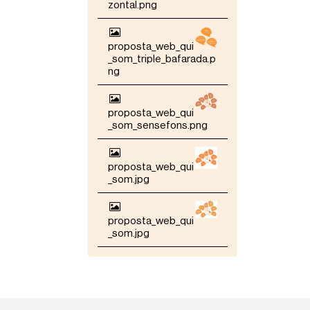
a
zontal.png
m
i
d
proposta_web_qui
a
_som_triple_bafarada.p
c
ng
o
m
p
proposta_web_qui
l
_som_sensefons.png
e
t
a
…
proposta_web_qui
_som.jpg
proposta_web_qui
_som.jpg