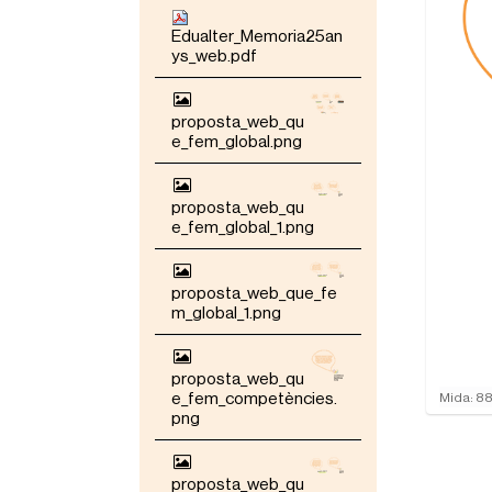
Edualter_Memoria25an
ys_web.pdf
proposta_web_qu
e_fem_global.png
proposta_web_qu
e_fem_global_1.png
proposta_web_que_fe
m_global_1.png
proposta_web_qu
F
e_fem_competències.
Mida: 88
e
png
u
c
l
proposta_web_qu