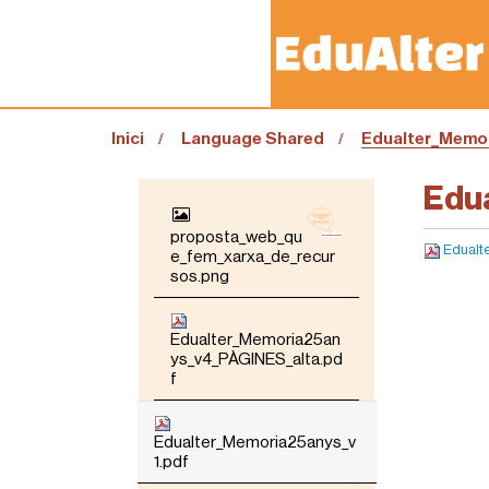
S
Inici
Language Shared
Edualter_Memor
o
u
a
Edu
N
:
A
proposta_web_qu
V
Edualt
e_fem_xarxa_de_recur
E
sos.png
G
A
C
I
Edualter_Memoria25an
Ó
ys_v4_PÀGINES_alta.pd
f
Edualter_Memoria25anys_v
1.pdf