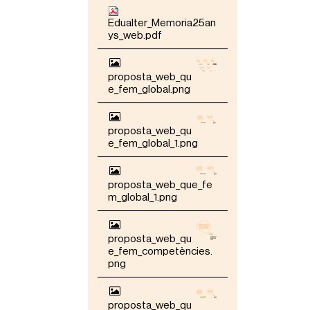
Edualter_Memoria25an
ys_web.pdf
proposta_web_qu
e_fem_global.png
proposta_web_qu
e_fem_global_1.png
proposta_web_que_fe
m_global_1.png
proposta_web_qu
e_fem_competències.
png
proposta_web_qu