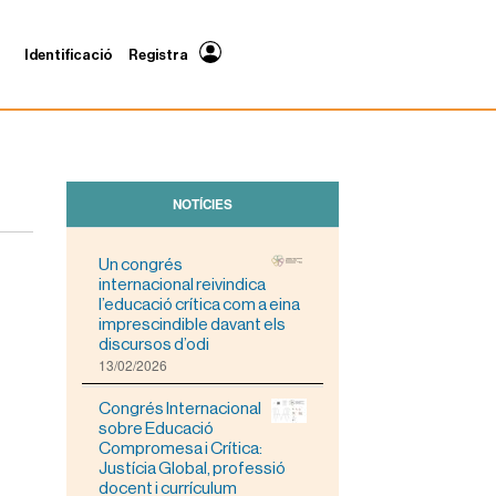
Identificació
Registra
NOTÍCIES
Un congrés
internacional reivindica
l’educació crítica com a eina
imprescindible davant els
discursos d’odi
13/02/2026
Congrés Internacional
sobre Educació
Compromesa i Crítica:
Justícia Global, professió
docent i currículum