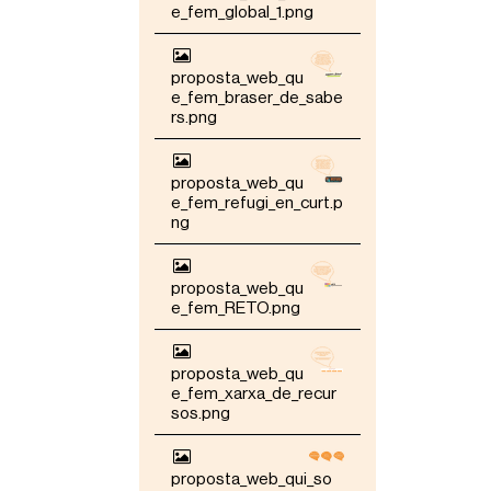
e_fem_global_1.png
proposta_web_qu
e_fem_braser_de_sabe
rs.png
proposta_web_qu
e_fem_refugi_en_curt.p
ng
proposta_web_qu
e_fem_RETO.png
proposta_web_qu
e_fem_xarxa_de_recur
sos.png
proposta_web_qui_so