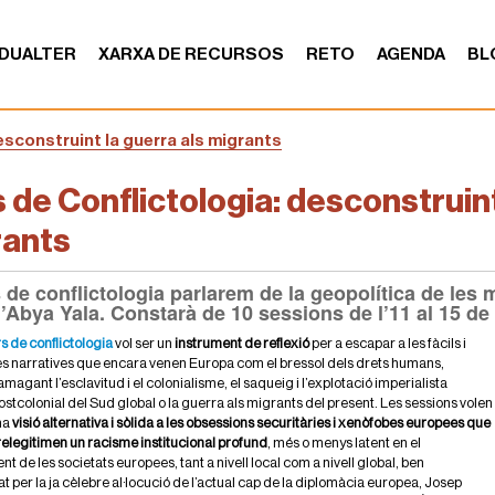
DUALTER
XARXA DE RECURSOS
RETO
AGENDA
BL
esconstruint la guerra als migrants
 de Conflictologia: desconstruint
rants
 de conflictologia parlarem de la geopolítica de les m
 l’Abya Yala. Constarà de 10 sessions de l’11 al 15 
s de conflictologia
vol ser un
instrument de reflexió
per a escapar a les fàcils i
 narratives que encara venen Europa com el bressol dels drets humans,
amagant l’esclavitud i el colonialisme, el saqueig i l’explotació imperialista
postcolonial del Sud global o la guerra als migrants del present. Les sessions volen
na
visió alternativa i sòlida a les obsessions securitàries i xenòfobes europees que
 relegitimen un racisme institucional profund
, més o menys latent en el
t de les societats europees, tant a nivell local com a nivell global, ben
t per la ja cèlebre al·locució de l’actual cap de la diplomàcia europea, Josep