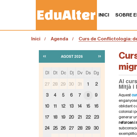
INICI
SOBRE E
S
Inici
Agenda
Curs de Conflictologia: d
o
u
a
«
»
Curs
AGOST 2026
:
mig
Dl
Dt
Dc
Dj
Dv
Ds
Dg
Al curs
m
27
28
29
30
31
1
2
Mitjà i
o
n
h
Aquest
cur
3
4
5
6
7
8
9
t
t
enganyoses
h
t
oblidant o 
10
11
12
13
14
15
16
-
p
colonial i 
8
s
generar u
17
18
19
20
21
22
23
:
reforcen i
/
subconscien
24
25
26
27
28
29
30
/
exemplifica