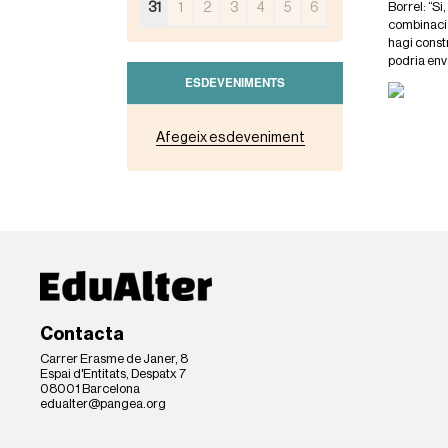
e
Borrel: “Si
31
1
2
3
4
5
6
d
combinació
u
hagi constr
a
podria enva
l
ESDEVENIMENTS
t
e
r
Afegeix esdeveniment
.
o
r
g
/
c
a
/
e
v
e
Contacta
n
Carrer Erasme de Janer, 8
t
Espai d'Entitats, Despatx 7
s
08001 Barcelona
/
edualter@pangea.org
c
u