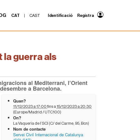
OG
CAT
|
CAST
Identificació
Registra
 la guerra als
igracions al Mediterrani, l’Orient
de desembre a Barcelona.
Quan?
11/12/2023 a 17:00
fins a
15/12/2023 a 20:30
(Europe/Madrid / UTC100)
On?
La Vaqueria de l’SCI (C/ del Carme, 95, Bcn)
Nom de contacte
Servei Civil Internacional de Catalunya