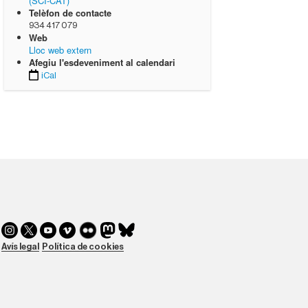
(SCI-CAT)
Telèfon de contacte
934 417 079
Web
Lloc web extern
Afegiu l'esdeveniment al calendari
iCal
Avís legal
Política de cookies