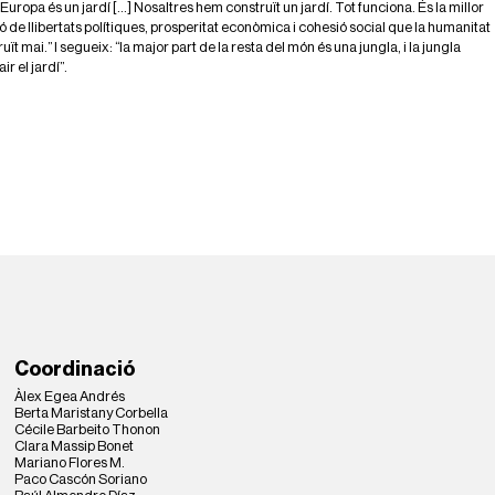
, Europa és un jardí […] Nosaltres hem construït un jardí. Tot funciona. És la millor
 de llibertats polítiques, prosperitat econòmica i cohesió social que la humanitat
uït mai.” I segueix: “la major part de la resta del món és una jungla, i la jungla
ir el jardí”.
Coordinació
Àlex Egea Andrés
Berta Maristany Corbella
Cécile Barbeito Thonon
Clara Massip Bonet
Mariano Flores M.
Paco Cascón Soriano