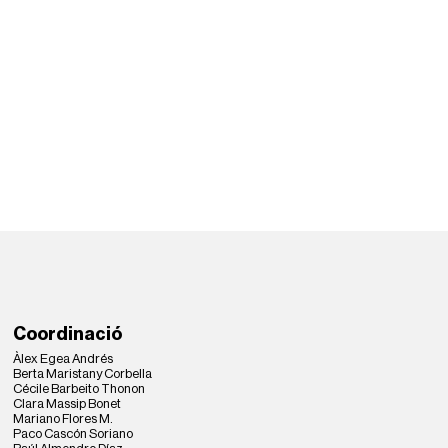
Coordinació
Àlex Egea Andrés
Berta Maristany Corbella
Cécile Barbeito Thonon
Clara Massip Bonet
Mariano Flores M.
Paco Cascón Soriano