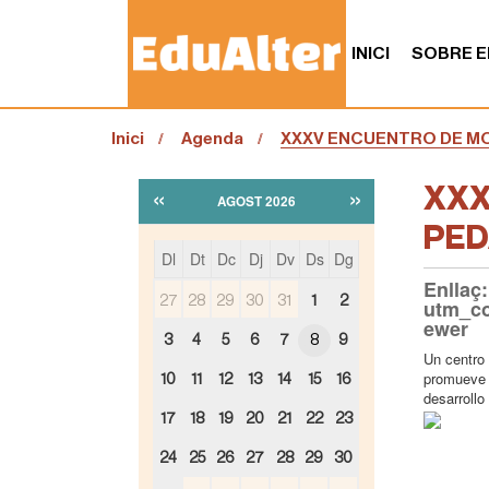
INICI
SOBRE E
S
Inici
Agenda
XXXV ENCUENTRO DE M
o
u
a
«
»
XXX
AGOST 2026
:
PED
Dl
Dt
Dc
Dj
Dv
Ds
Dg
Enlla
m
27
28
29
30
31
1
2
utm_c
o
ewer
n
3
4
5
6
7
8
9
t
h
Un centro
h
t
promueve h
10
11
12
13
14
15
16
-
t
desarrollo
8
p
17
18
19
20
21
22
23
s
:
24
25
26
27
28
29
30
/