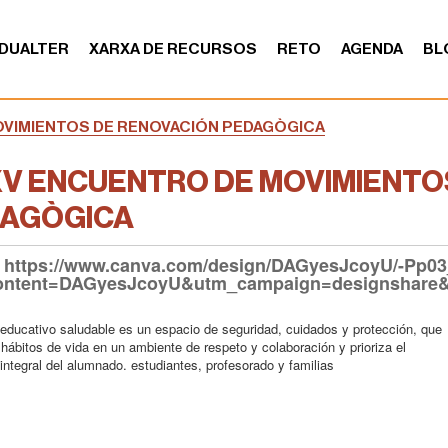
DUALTER
XARXA DE RECURSOS
RETO
AGENDA
BL
OVIMIENTOS DE RENOVACIÓN PEDAGÒGICA
V ENCUENTRO DE MOVIMIENTO
AGÒGICA
ç: https://www.canva.com/design/DAGyesJcoyU/-
ontent=DAGyesJcoyU&utm_campaign=designshare&
 educativo saludable es un espacio de seguridad, cuidados y protección, que
ábitos de vida en un ambiente de respeto y colaboración y prioriza el
 integral del alumnado. estudiantes, profesorado y familias