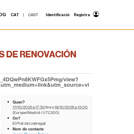
OG
CAT
|
CAST
Identificació
Registra
S DE RENOVACIÓN
Pp03_4DQwPn8KWFGx5Pmg/view?
utm_medium=link&utm_source=vi
Quan?
17/10/2025 a 17:30
fins a
19/10/2025 a 13:00
(Europe/Madrid / UTC200)
On?
El Prat de Llobregat
Nom de contacte