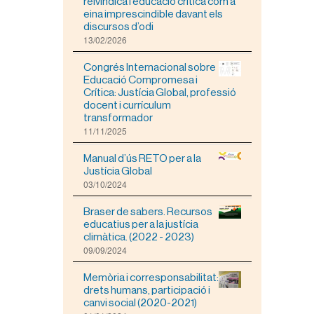
r
reivindica l’educació crítica com a
a
eina imprescindible davant els
v
discursos d’odi
i
13/02/2026
s
u
Congrés Internacional sobre
a
Educació Compromesa i
l
Crítica: Justícia Global, professió
i
docent i currículum
t
transformador
z
11/11/2025
a
r
Manual d’ús RETO per a la
l
Justícia Global
a
03/10/2024
i
m
Braser de sabers. Recursos
a
educatius per a la justícia
t
climàtica. (2022 - 2023)
g
09/09/2024
e
a
m
Memòria i corresponsabilitat:
i
drets humans, participació i
d
canvi social (2020-2021)