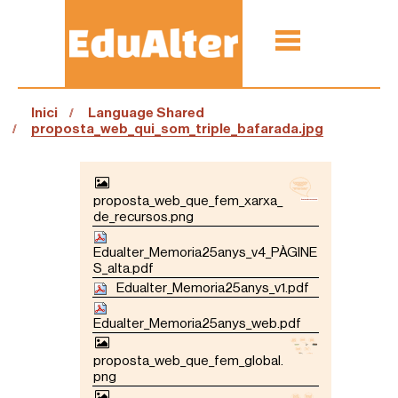
Inici
Language Shared
proposta_web_qui_som_triple_bafarada.jpg
N
A
proposta_web_que_fem_xarxa_
V
de_recursos.png
E
G
Edualter_Memoria25anys_v4_PÀGINE
A
S_alta.pdf
C
Edualter_Memoria25anys_v1.pdf
I
Ó
Edualter_Memoria25anys_web.pdf
proposta_web_que_fem_global.
png