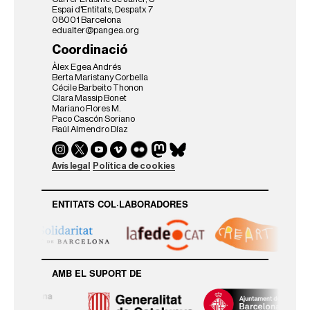
n
Espai d'Entitats, Despatx 7
t
08001 Barcelona
s
edualter@pangea.org
/
Coordinació
g
e
Àlex Egea Andrés
s
Berta Maristany Corbella
Cécile Barbeito Thonon
t
Clara Massip Bonet
i
Mariano Flores M.
o
Paco Cascón Soriano
-
Raúl Almendro Díaz
t
u
r
Avís legal
Política de cookies
i
s
t
ENTITATS COL·LABORADORES
i
c
a
-
d
AMB EL SUPORT DE
e
l
s