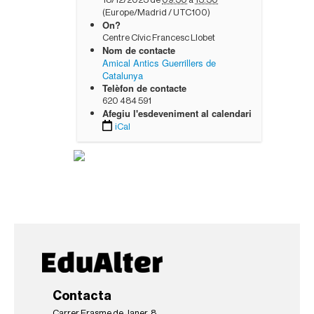
t
(Europe/Madrid / UTC100)
p
On?
s
Centre Cívic Francesc Llobet
:
Nom de contacte
/
Amical Antics Guerrillers de
/
Catalunya
e
Telèfon de contacte
d
620 484 591
u
Afegiu l'esdeveniment al calendari
a
iCal
l
t
e
r
.
o
r
g
/
c
a
/
e
v
Contacta
e
Carrer Erasme de Janer, 8