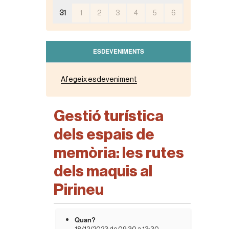
31
1
2
3
4
5
6
ESDEVENIMENTS
Afegeix esdeveniment
Gestió turística
dels espais de
memòria: les rutes
dels maquis al
Pirineu
h
Quan?
t
18/12/2023
de
09:30
a
13:30