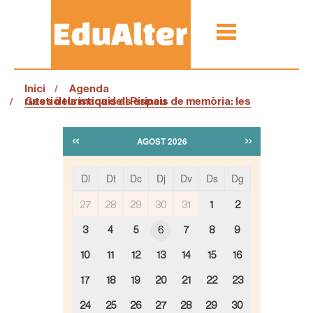
Inici
Agenda
Gestió turística dels espais de memòria: les rutes dels maquis al Pirineu
«
»
AGOST 2026
Dl
Dt
Dc
Dj
Dv
Ds
Dg
m
27
28
29
30
31
1
2
o
n
3
4
5
6
7
8
9
t
h
10
11
12
13
14
15
16
-
8
17
18
19
20
21
22
23
24
25
26
27
28
29
30